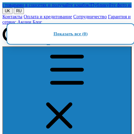
арами в соцсетях и получайте кэшбэк!
Публикуйте фото или вид
UK
RU
Контакты
Оплата и кредитование
Сотрудничество
Гарантия и
сервис
Акции
Блог
Показать все (
0
)