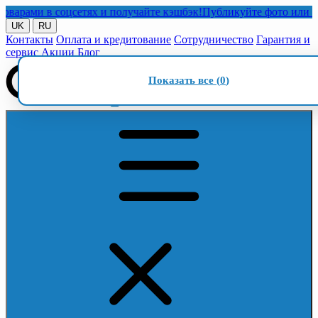
ами в соцсетях и получайте кэшбэк!
Публикуйте фото или видео 
UK
RU
Контакты
Оплата и кредитование
Сотрудничество
Гарантия и
сервис
Акции
Блог
Показать все (
0
)