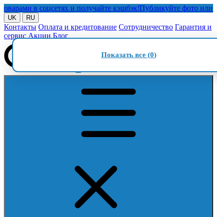
рами в соцсетях и получайте кэшбэк!
Публикуйте фото или видео
UK
RU
Контакты
Оплата и кредитование
Сотрудничество
Гарантия и
сервис
Акции
Блог
Показать все (
0
)