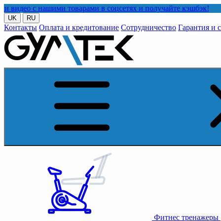
ашими товарами в соцсетях и получайте кэшбэк!
UK
RU
Контакты
Оплата и кредитование
Сотрудничество
Гарантия и 
Фитнес тренажеры