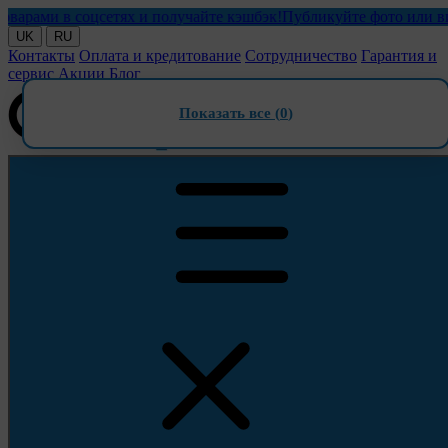
ми в соцсетях и получайте кэшбэк!
Публикуйте фото или видео 
UK
RU
Контакты
Оплата и кредитование
Сотрудничество
Гарантия и
сервис
Акции
Блог
Показать все (
0
)