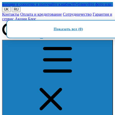
ми в соцсетях и получайте кэшбэк!
Публикуйте фото или видео 
UK
RU
Контакты
Оплата и кредитование
Сотрудничество
Гарантия и
сервис
Акции
Блог
Показать все (
0
)