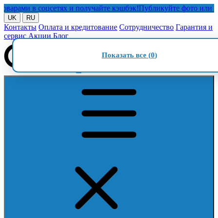
ами в соцсетях и получайте кэшбэк!
Публикуйте фото или видео 
UK
RU
Контакты
Оплата и кредитование
Сотрудничество
Гарантия и
сервис
Акции
Блог
Показать все (
0
)