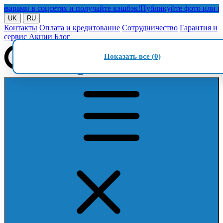
ми в соцсетях и получайте кэшбэк!
Публикуйте фото или видео 
UK
RU
Контакты
Оплата и кредитование
Сотрудничество
Гарантия и
сервис
Акции
Блог
Показать все (
0
)