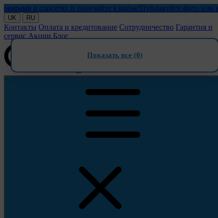
ами в соцсетях и получайте кэшбэк!
Публикуйте фото или видео 
UK
RU
Контакты
Оплата и кредитование
Сотрудничество
Гарантия и
сервис
Акции
Блог
Показать все (
0
)