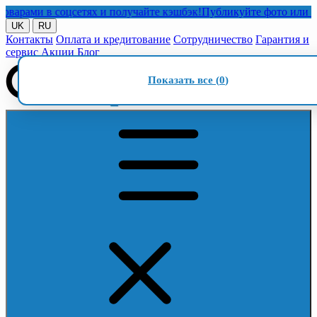
ами в соцсетях и получайте кэшбэк!
Публикуйте фото или видео 
UK
RU
Контакты
Оплата и кредитование
Сотрудничество
Гарантия и
сервис
Акции
Блог
Показать все (
0
)