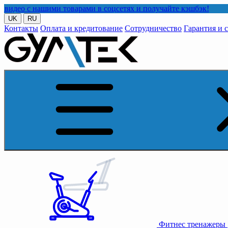
ими товарами в соцсетях и получайте кэшбэк!
UK
RU
Контакты
Оплата и кредитование
Сотрудничество
Гарантия и 
Фитнес тренажеры