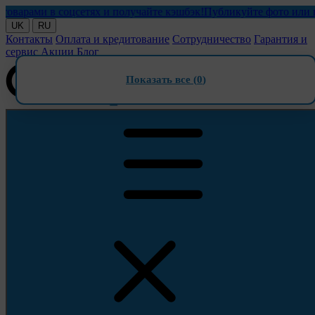
ами в соцсетях и получайте кэшбэк!
Публикуйте фото или видео
UK
RU
Контакты
Оплата и кредитование
Сотрудничество
Гарантия и
сервис
Акции
Блог
Показать все (
0
)