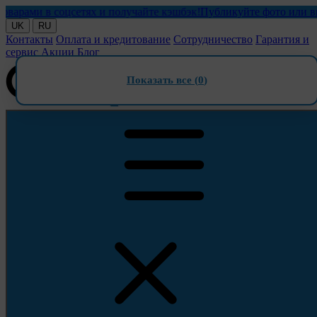
ми в соцсетях и получайте кэшбэк!
Публикуйте фото или видео 
UK
RU
Контакты
Оплата и кредитование
Сотрудничество
Гарантия и
сервис
Акции
Блог
Показать все (
0
)