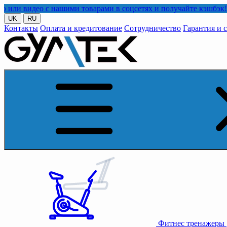
ео с нашими товарами в соцсетях и получайте кэшбэк!
UK
RU
Контакты
Оплата и кредитование
Сотрудничество
Гарантия и 
Фитнес тренажеры