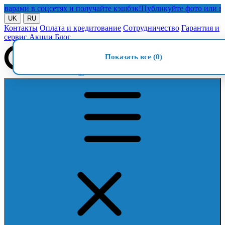
ми в соцсетях и получайте кэшбэк!
Публикуйте фото или видео 
UK
RU
Контакты
Оплата и кредитование
Сотрудничество
Гарантия и
сервис
Акции
Блог
Показать все (
0
)