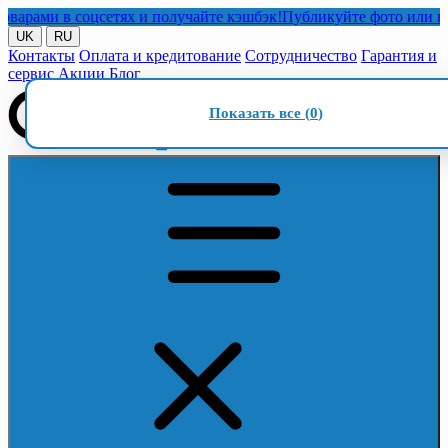
ми в соцсетях и получайте кэшбэк!
Публикуйте фото или видео 
UK
RU
Контакты
Оплата и кредитование
Сотрудничество
Гарантия и
сервис
Акции
Блог
Показать все (
0
)