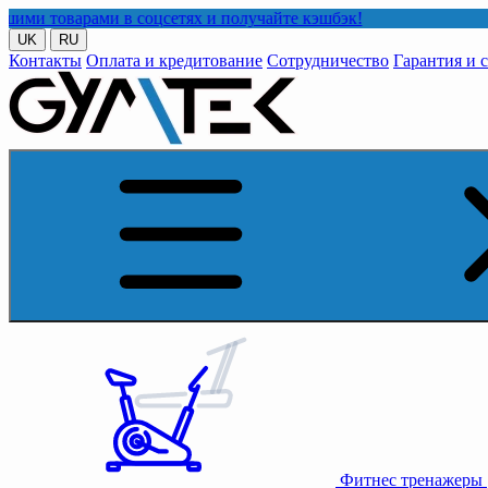
ами в соцсетях и получайте кэшбэк!
UK
RU
Контакты
Оплата и кредитование
Сотрудничество
Гарантия и 
Фитнес тренажеры