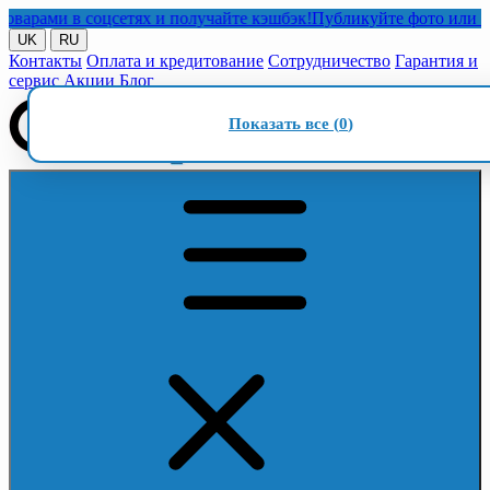
ами в соцсетях и получайте кэшбэк!
Публикуйте фото или видео 
UK
RU
Контакты
Оплата и кредитование
Сотрудничество
Гарантия и
сервис
Акции
Блог
Показать все (
0
)