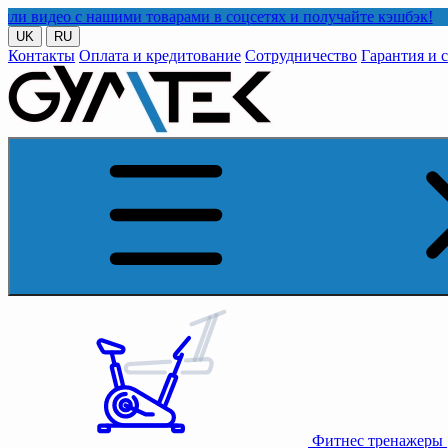
 нашими товарами в соцсетях и получайте кэшбэк!
UK
RU
Контакты
Оплата и кредитование
Сотрудничество
Гарантия и 
Фитнес тренажеры