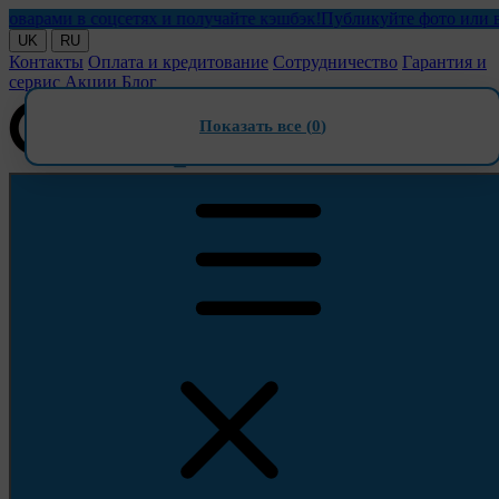
ами в соцсетях и получайте кэшбэк!
Публикуйте фото или видео
UK
RU
Контакты
Оплата и кредитование
Сотрудничество
Гарантия и
сервис
Акции
Блог
Показать все (
0
)