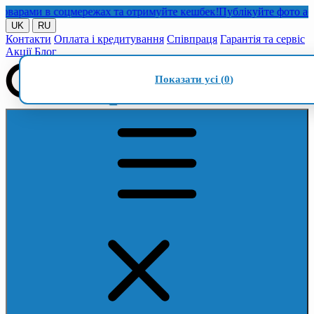
рами в соцмережах та отримуйте кешбек!
Публікуйте фото або ві
UK
RU
Контакти
Оплата і кредитування
Співпраця
Гарантія та сервіс
Акції
Блог
Показати усі (
0
)