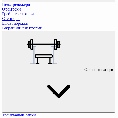
Велотренажери
Орбітреки
Гребні тренажери
Степпери
Бігові доріжки
Вібраційні платформи
Силові тренажери
Тренувальні лавки