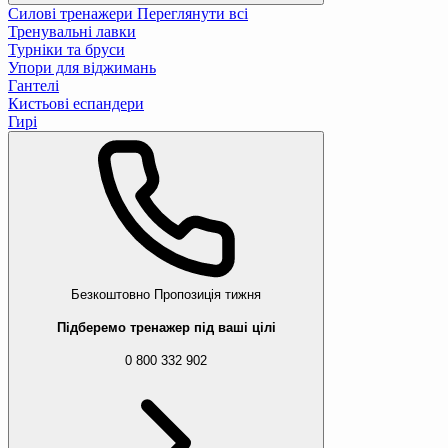
Силові тренажери
Переглянути всі
Тренувальні лавки
Турніки та бруси
Упори для віджимань
Гантелі
Кистьові еспандери
Гирі
Безкоштовно
Пропозиція тижня
Підберемо тренажер під ваші цілі
0 800 332 902