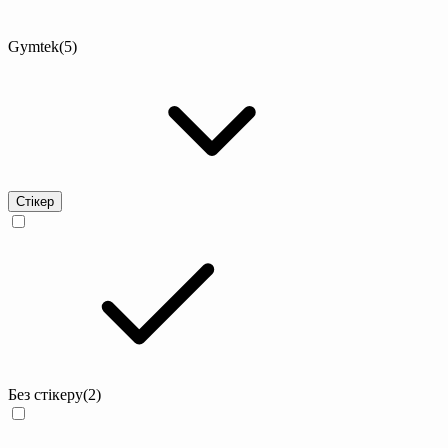
Gymtek
(5)
Стікер
Без стікеру
(2)