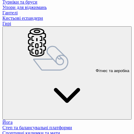
Турніки та бруси
Упори для віджимань
Гантелі
Кистьові еспандери
Гирі
Фітнес та аеробіка
Йога
Степ та балансувальні платформи
Спортивні килимки та мати