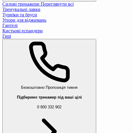
Силові тренажери
Переглянути всі
Тренувальні лавки
Турніки та бруси
Упори для віджимань
Гантелі
Кистьові еспандери
Гирі
Безкоштовно
Пропозиція тижня
Підберемо тренажер під ваші цілі
0 800 332 902