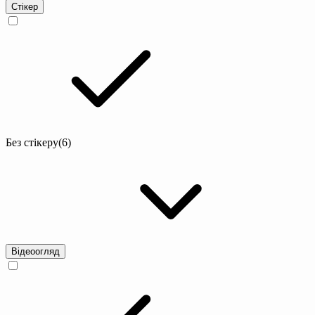
Стікер
Без стікеру
(6)
Відеоогляд