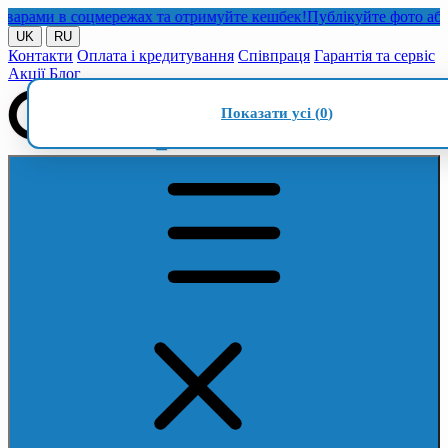
ами в соцмережах та отримуйте кешбек!
Публікуйте фото або від
UK
RU
Контакти
Оплата і кредитування
Співпраця
Гарантія та сервіс
Акції
Блог
Показати усі (
0
)