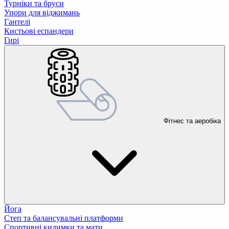
Турніки та бруси
Упори для віджимань
Гантелі
Кистьові еспандери
Гирі
Фітнес та аеробіка
Йога
Степ та балансувальні платформи
Спортивні килимки та мати