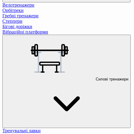
Велотренажери
Орбітреки
Гребні тренажери
Степпери
Бігові доріжки
Вібраційні платформи
Силові тренажери
Тренувальні лавки