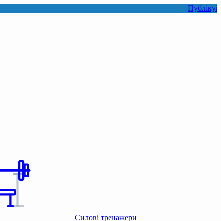
Публікуйте фото аб
Силові тренажери