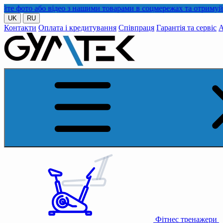
або відео з нашими товарами в соцмережах та отримуйте кешбек
UK
RU
Контакти
Оплата і кредитування
Співпраця
Гарантія та сервіс
А
Фітнес тренажери