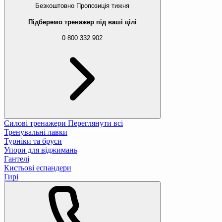
Безкоштовно
Пропозиція тижня
Підберемо тренажер під ваші цілі
0 800 332 902
Силові тренажери
Переглянути всі
Тренувальні лавки
Турніки та бруси
Упори для віджимань
Гантелі
Кистьові еспандери
Гирі