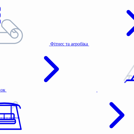
Фітнес та аеробіка
нок