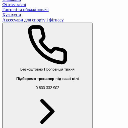
Фітнес м'ячі
Гантелі та обважнювачі
Хулахупи
Аксесуари для спорту і фітнесу
Безкоштовно
Пропозиція тижня
Підберемо тренажер під ваші цілі
0 800 332 902