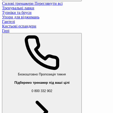
Силові тренажери
Переглянути всі
Тренувальні лавки
Турніки та бруси
Упори для віджимань
Гантелі
Кистьові еспандери
Гирі
Безкоштовно
Пропозиція тижня
Підберемо тренажер під ваші цілі
0 800 332 902