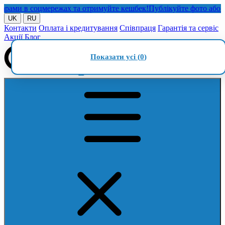
ми в соцмережах та отримуйте кешбек!
Публікуйте фото або відео
UK
RU
Контакти
Оплата і кредитування
Співпраця
Гарантія та сервіс
Акції
Блог
Показати усі (
0
)