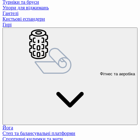
Турніки та бруси
Упори для віджимань
Гантелі
Кистьові еспандери
Гирі
Фітнес та аеробіка
Йога
Степ та балансувальні платформи
Спортивні килимки та мати