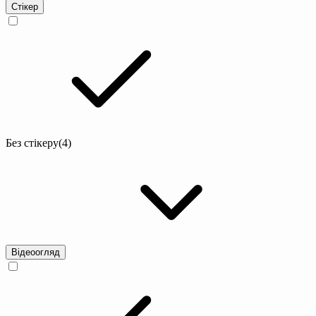
Стікер
Без стікеру
(4)
Відеоогляд