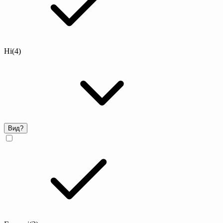
Ні
(4)
Вид
?