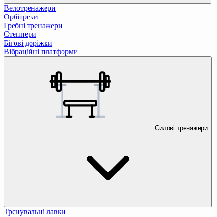
Велотренажери
Орбітреки
Гребні тренажери
Степпери
Бігові доріжки
Вібраційні платформи
Силові тренажери
Тренувальні лавки