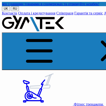
шими товарами в соцмережах та отримуйте кешбек!
UK
RU
Контакти
Оплата і кредитування
Співпраця
Гарантія та сервіс
А
Фітнес тренажери