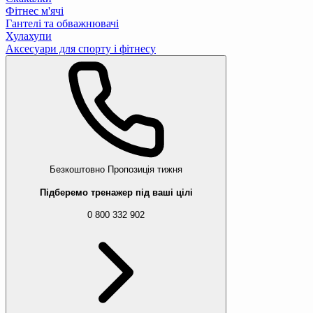
Фітнес м'ячі
Гантелі та обважнювачі
Хулахупи
Аксесуари для спорту і фітнесу
Безкоштовно
Пропозиція тижня
Підберемо тренажер під ваші цілі
0 800 332 902