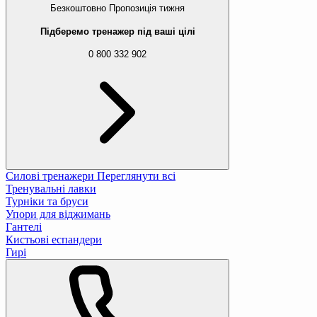
Безкоштовно
Пропозиція тижня
Підберемо тренажер під ваші цілі
0 800 332 902
Силові тренажери
Переглянути всі
Тренувальні лавки
Турніки та бруси
Упори для віджимань
Гантелі
Кистьові еспандери
Гирі