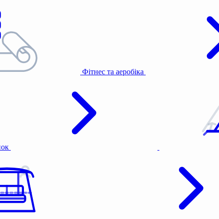
Фітнес та аеробіка
нок