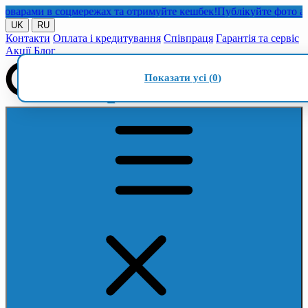
рами в соцмережах та отримуйте кешбек!
Публікуйте фото або ві
UK
RU
Контакти
Оплата і кредитування
Співпраця
Гарантія та сервіс
Акції
Блог
Показати усі (
0
)