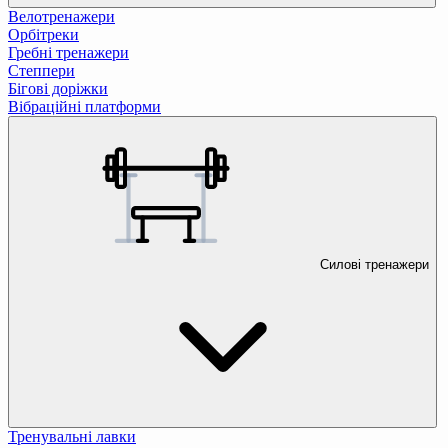
Велотренажери
Орбітреки
Гребні тренажери
Степпери
Бігові доріжки
Вібраційні платформи
Силові тренажери
Тренувальні лавки