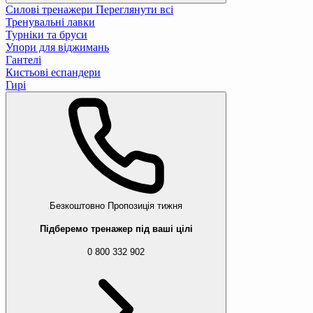
Силові тренажери
Переглянути всі
Тренувальні лавки
Турніки та бруси
Упори для віджимань
Гантелі
Кистьові еспандери
Гирі
Безкоштовно
Пропозиція тижня
Підберемо тренажер під ваші цілі
0 800 332 902