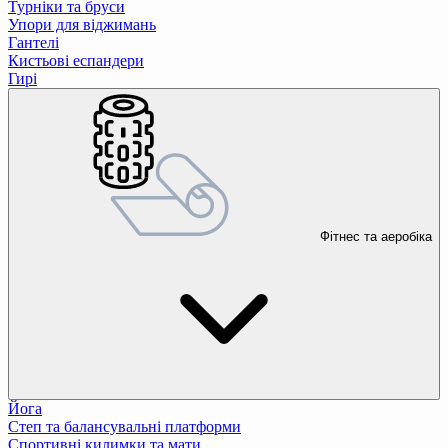
Турніки та бруси
Упори для віджимань
Гантелі
Кистьові еспандери
Гирі
Фітнес та аеробіка
Йога
Степ та балансувальні платформи
Спортивні килимки та мати