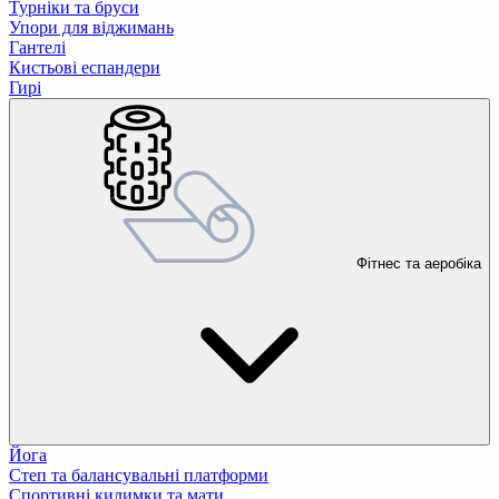
Турніки та бруси
Упори для віджимань
Гантелі
Кистьові еспандери
Гирі
Фітнес та аеробіка
Йога
Степ та балансувальні платформи
Спортивні килимки та мати