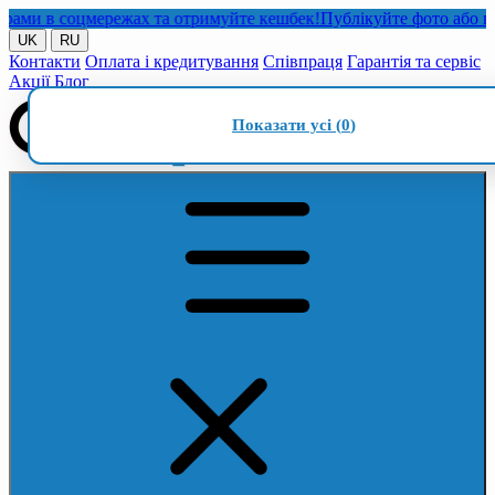
и в соцмережах та отримуйте кешбек!
Публікуйте фото або відео 
UK
RU
Контакти
Оплата і кредитування
Співпраця
Гарантія та сервіс
Акції
Блог
Показати усі (
0
)