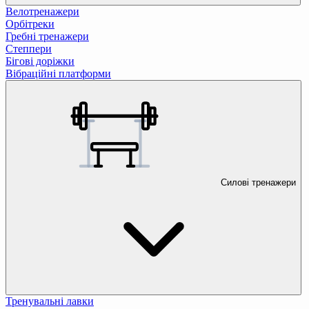
Велотренажери
Орбітреки
Гребні тренажери
Степпери
Бігові доріжки
Вібраційні платформи
Силові тренажери
Тренувальні лавки