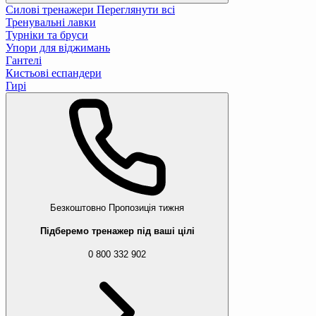
Силові тренажери
Переглянути всі
Тренувальні лавки
Турніки та бруси
Упори для віджимань
Гантелі
Кистьові еспандери
Гирі
Безкоштовно
Пропозиція тижня
Підберемо тренажер під ваші цілі
0 800 332 902