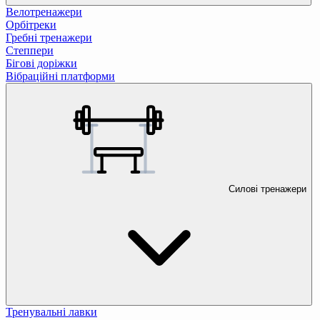
Велотренажери
Орбітреки
Гребні тренажери
Степпери
Бігові доріжки
Вібраційні платформи
Силові тренажери
Тренувальні лавки