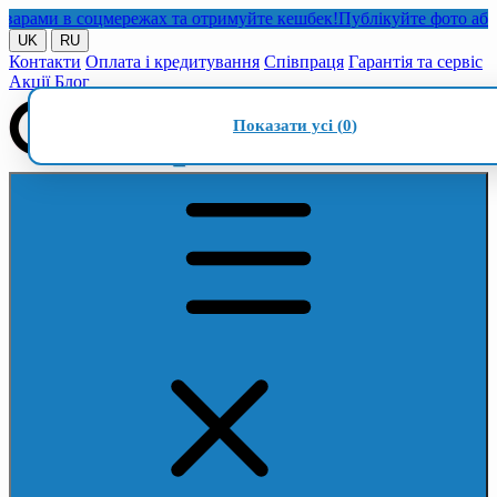
ми в соцмережах та отримуйте кешбек!
Публікуйте фото або віде
UK
RU
Контакти
Оплата і кредитування
Співпраця
Гарантія та сервіс
Акції
Блог
Показати усі (
0
)