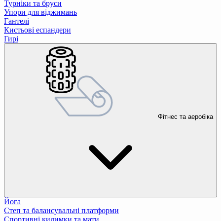
Турніки та бруси
Упори для віджимань
Гантелі
Кистьові еспандери
Гирі
Фітнес та аеробіка
Йога
Степ та балансувальні платформи
Спортивні килимки та мати