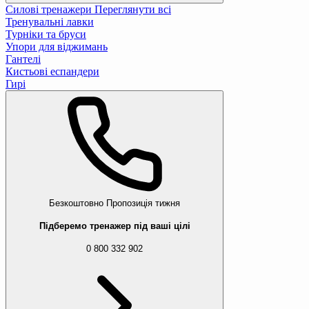
Силові тренажери
Переглянути всі
Тренувальні лавки
Турніки та бруси
Упори для віджимань
Гантелі
Кистьові еспандери
Гирі
Безкоштовно
Пропозиція тижня
Підберемо тренажер під ваші цілі
0 800 332 902