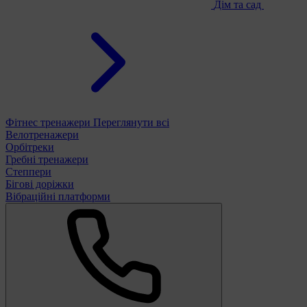
Дім та сад
Фітнес тренажери
Переглянути всі
Велотренажери
Орбітреки
Гребні тренажери
Степпери
Бігові доріжки
Вібраційні платформи