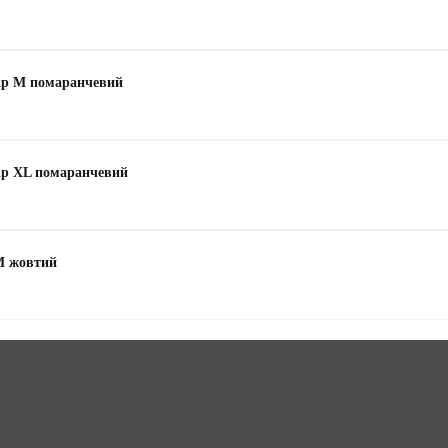
мір М помаранчевий
мір XL помаранчевий
 М жовтий