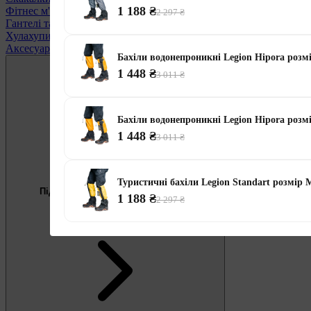
1 188 ₴
Фітнес м'ячі
2 297 ₴
Гантелі та обважнювачі
Хулахупи
Аксесуари для спорту і фітнесу
Бахіли водонепроникні Legion Hipora роз
1 448 ₴
3 011 ₴
Бахіли водонепроникні Legion Hipora роз
1 448 ₴
3 011 ₴
Безкоштовно
Пропозиція тижня
Туристичні бахіли Legion Standart розмір
Підберемо тренажер під ваші цілі
1 188 ₴
2 297 ₴
0 800 332 902