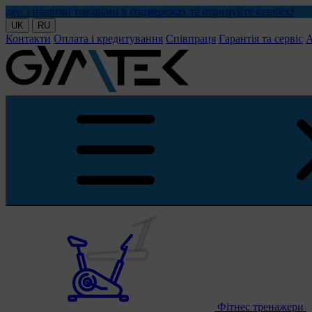
ми товарами в соцмережах та отримуйте кешбек!
UK
RU
Контакти
Оплата і кредитування
Співпраця
Гарантія та сервіс
А
Фітнес тренажери