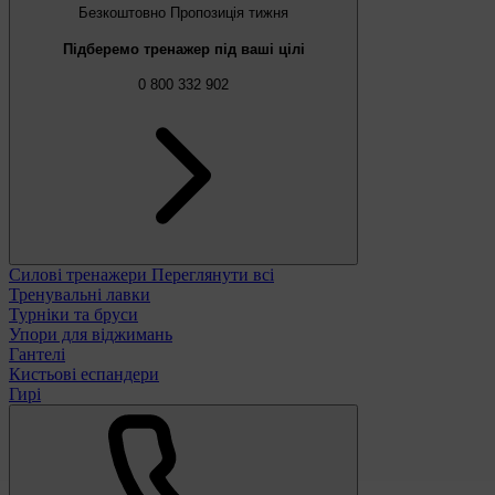
Безкоштовно
Пропозиція тижня
Підберемо тренажер під ваші цілі
0 800 332 902
Силові тренажери
Переглянути всі
Тренувальні лавки
Турніки та бруси
Упори для віджимань
Гантелі
Кистьові еспандери
Гирі