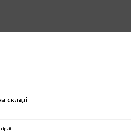
на складі
 сірий