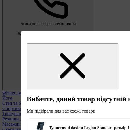
Безкоштовно
Пропозиція тижня
Підберемо тренажер під ваші цілі
0 800 332 902
Фітнес та аеробіка
Переглянути всі
Вибачте, даний товар відсутній 
Йога
Степ та балансувальні платформи
Спортивні килимки та мати
Ми підібрали для вас схожі товари
Тренувальні петлі
Резинки для фітнесу
Масажні м'ячі та ролики
Туристичні бахіли Legion Standart розмір L
Скакалки