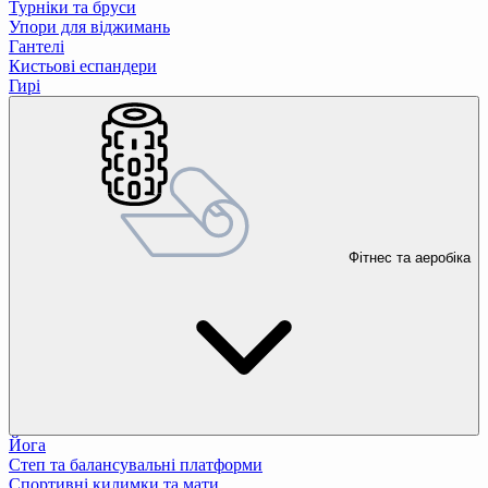
Турніки та бруси
Упори для віджимань
Гантелі
Кистьові еспандери
Гирі
Фітнес та аеробіка
Йога
Степ та балансувальні платформи
Спортивні килимки та мати