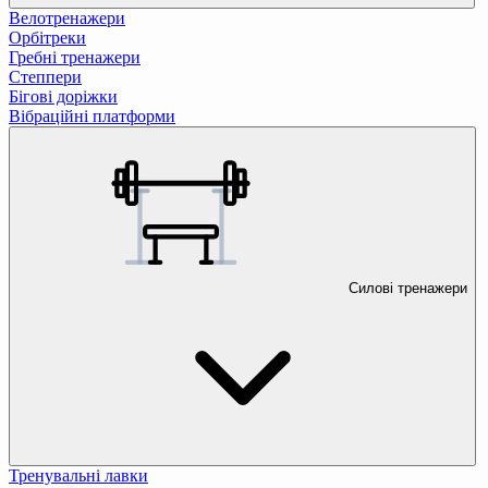
Велотренажери
Орбітреки
Гребні тренажери
Степпери
Бігові доріжки
Вібраційні платформи
Силові тренажери
Тренувальні лавки