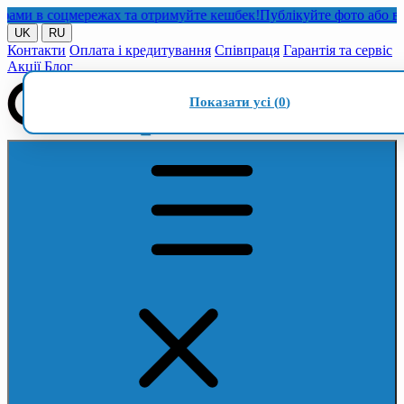
 в соцмережах та отримуйте кешбек!
Публікуйте фото або відео 
UK
RU
Контакти
Оплата і кредитування
Співпраця
Гарантія та сервіс
Акції
Блог
Показати усі (
0
)