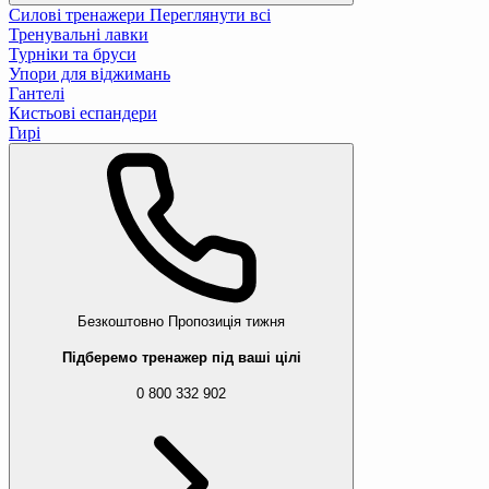
Силові тренажери
Переглянути всі
Тренувальні лавки
Турніки та бруси
Упори для віджимань
Гантелі
Кистьові еспандери
Гирі
Безкоштовно
Пропозиція тижня
Підберемо тренажер під ваші цілі
0 800 332 902