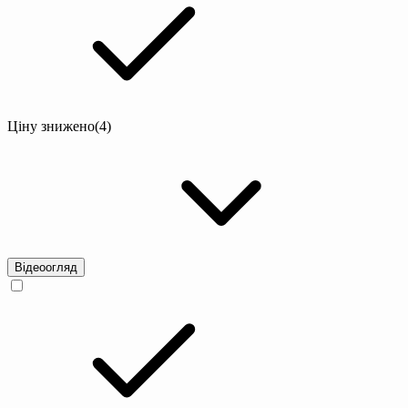
Ціну знижено
(4)
Відеоогляд