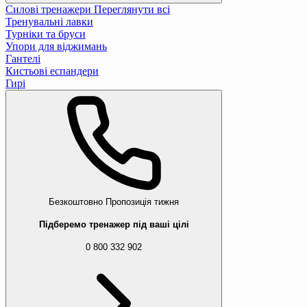
Силові тренажери
Переглянути всі
Тренувальні лавки
Турніки та бруси
Упори для віджимань
Гантелі
Кистьові еспандери
Гирі
Безкоштовно
Пропозиція тижня
Підберемо тренажер під ваші цілі
0 800 332 902