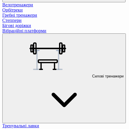
Велотренажери
Орбітреки
Гребні тренажери
Степпери
Бігові доріжки
Вібраційні платформи
Силові тренажери
Тренувальні лавки