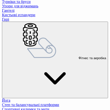
Турніки та бруси
Упори для віджимань
Гантелі
Кистьові еспандери
Гирі
Фітнес та аеробіка
Йога
Степ та балансувальні платформи
Спортивні килимки та мати