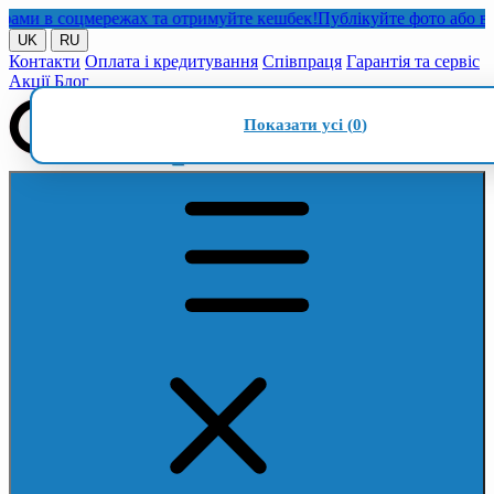
и в соцмережах та отримуйте кешбек!
Публікуйте фото або відео 
UK
RU
Контакти
Оплата і кредитування
Співпраця
Гарантія та сервіс
Акції
Блог
Показати усі (
0
)