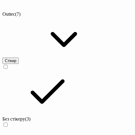
Outtec
(7)
Стікер
Без стікеру
(3)