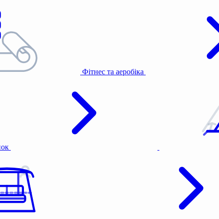
Фітнес та аеробіка
нок