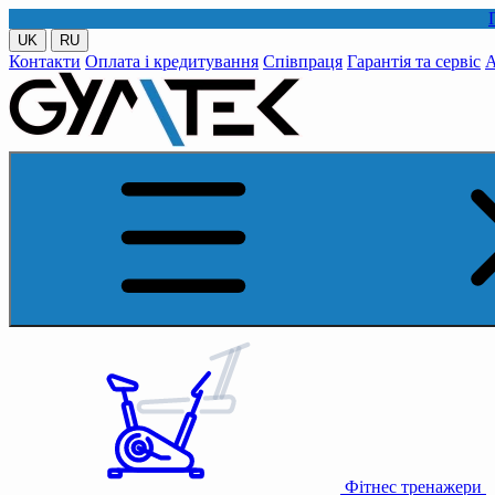
Публікуйте ф
UK
RU
Контакти
Оплата і кредитування
Співпраця
Гарантія та сервіс
А
Фітнес тренажери