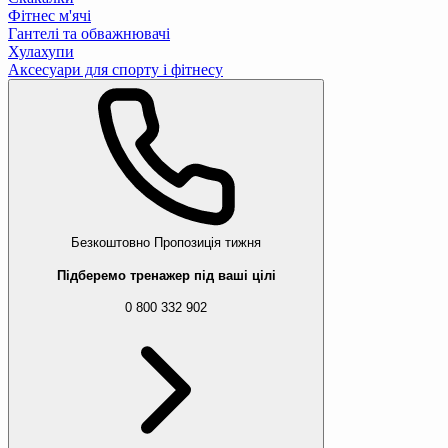
Фітнес м'ячі
Гантелі та обважнювачі
Хулахупи
Аксесуари для спорту і фітнесу
Безкоштовно
Пропозиція тижня
Підберемо тренажер під ваші цілі
0 800 332 902