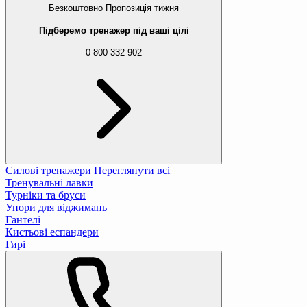
Безкоштовно
Пропозиція тижня
Підберемо тренажер під ваші цілі
0 800 332 902
Силові тренажери
Переглянути всі
Тренувальні лавки
Турніки та бруси
Упори для віджимань
Гантелі
Кистьові еспандери
Гирі