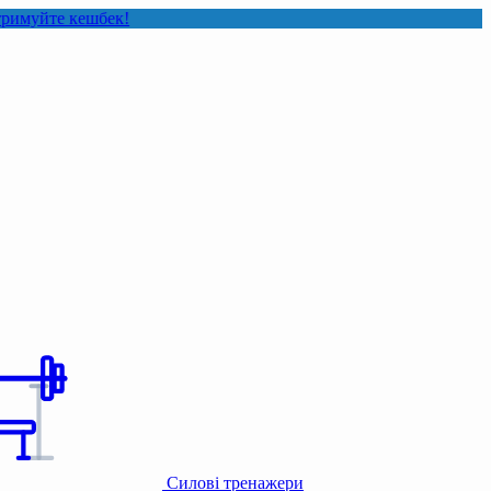
шбек!
Силові тренажери