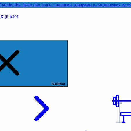
ото або відео з нашими товарами в соцмережах та отримуйте ке
кції
Блог
Каталог