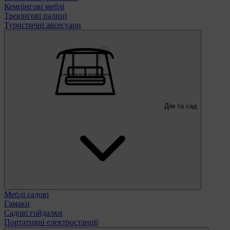
Кемпінгові меблі
Трекінгові палиці
Туристичні аксесуари
Дім та сад
Меблі садові
Гамаки
Садові гойдалки
Портативні електростанції