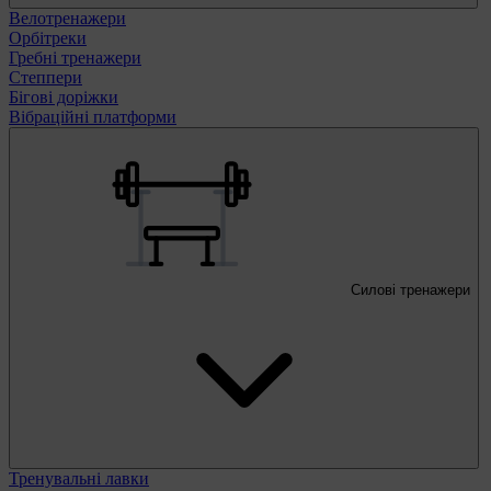
Велотренажери
Орбітреки
Гребні тренажери
Степпери
Бігові доріжки
Вібраційні платформи
Силові тренажери
Тренувальні лавки