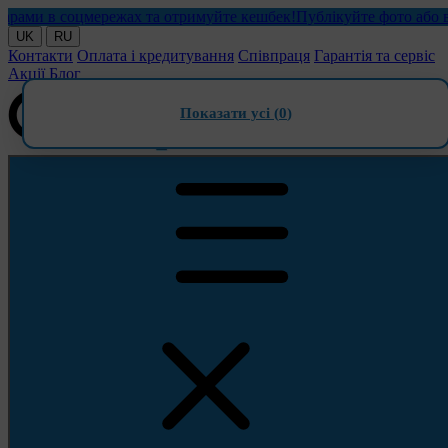
и в соцмережах та отримуйте кешбек!
Публікуйте фото або відео
UK
RU
Контакти
Оплата і кредитування
Співпраця
Гарантія та сервіс
Акції
Блог
Показати усі (
0
)