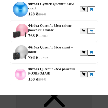
Фітбол Gymtek Queenfit 23см
синій
128 ₴
263 ₴
Фітбол Queenfit 65см світло-
рожевий + насос
768 ₴
1 090 ₴
0
Фітбол Queenfit 65см сірий +
насос
798 ₴
1 074 ₴
Фітбол Queenfit 23см рожевий
РОЗПРОДАЖ
0
138 ₴
263 ₴