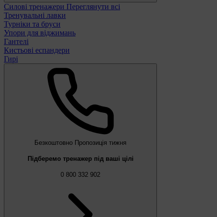
Силові тренажери
Переглянути всі
Тренувальні лавки
Турніки та бруси
Упори для віджимань
Гантелі
Кистьові еспандери
Гирі
Безкоштовно
Пропозиція тижня
Підберемо тренажер під ваші цілі
0 800 332 902