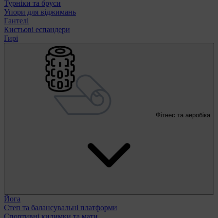
Турніки та бруси
Упори для віджимань
Гантелі
Кистьові еспандери
Гирі
Фітнес та аеробіка
Йога
Степ та балансувальні платформи
Спортивні килимки та мати