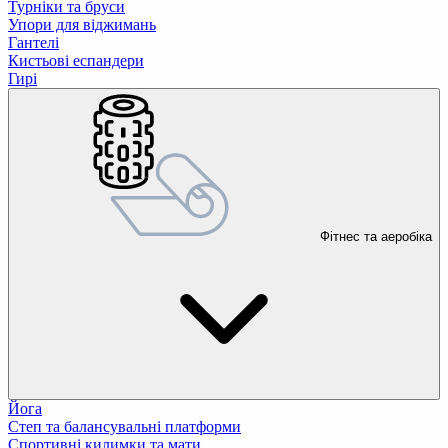
Турніки та бруси
Упори для віджимань
Гантелі
Кистьові еспандери
Гирі
Фітнес та аеробіка
Йога
Степ та балансувальні платформи
Спортивні килимки та мати