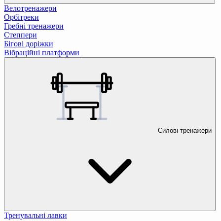
Велотренажери
Орбітреки
Гребні тренажери
Степпери
Бігові доріжки
Вібраційні платформи
Силові тренажери
Тренувальні лавки