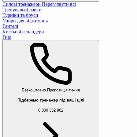
Силові тренажери
Переглянути всі
Тренувальні лавки
Турніки та бруси
Упори для віджимань
Гантелі
Кистьові еспандери
Гирі
Безкоштовно
Пропозиція тижня
Підберемо тренажер під ваші цілі
0 800 332 902