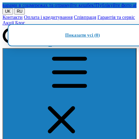
ами в соцмережах та отримуйте кешбек!
Публікуйте фото або від
UK
RU
Контакти
Оплата і кредитування
Співпраця
Гарантія та сервіс
Акції
Блог
Показати усі (
0
)