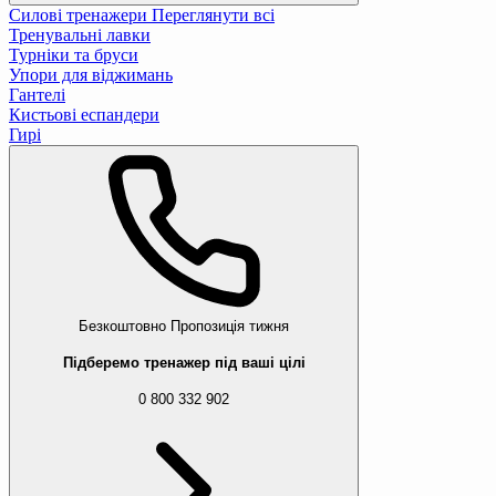
Силові тренажери
Переглянути всі
Тренувальні лавки
Турніки та бруси
Упори для віджимань
Гантелі
Кистьові еспандери
Гирі
Безкоштовно
Пропозиція тижня
Підберемо тренажер під ваші цілі
0 800 332 902