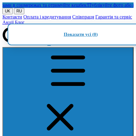
и в соцмережах та отримуйте кешбек!
Публікуйте фото або відео 
UK
RU
Контакти
Оплата і кредитування
Співпраця
Гарантія та сервіс
Акції
Блог
Показати усі (
0
)