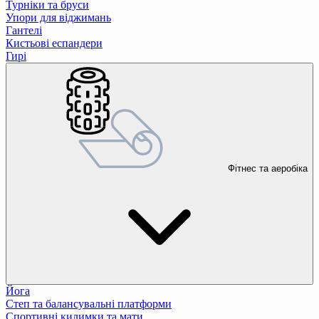
Турніки та бруси
Упори для віджимань
Гантелі
Кистьові еспандери
Гирі
Фітнес та аеробіка
Йога
Степ та балансувальні платформи
Спортивні килимки та мати