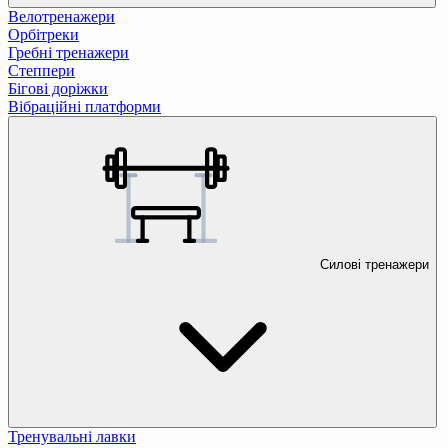
Велотренажери
Орбітреки
Гребні тренажери
Степпери
Бігові доріжки
Вібраційні платформи
Силові тренажери
Тренувальні лавки