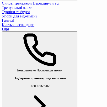
Силові тренажери
Переглянути всі
Тренувальні лавки
Турніки та бруси
Упори для віджимань
Гантелі
Кистьові еспандери
Гирі
Безкоштовно
Пропозиція тижня
Підберемо тренажер під ваші цілі
0 800 332 902