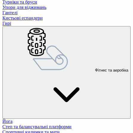
Турніки та бруси
Упори для віджимань
Гантелі
Кистьові еспандери
Гирі
Фітнес та аеробіка
Йога
Степ та балансувальні платформи
Спортивні килимки та мати