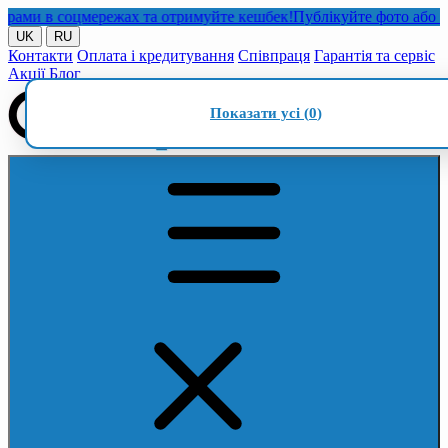
и в соцмережах та отримуйте кешбек!
Публікуйте фото або відео
UK
RU
Контакти
Оплата і кредитування
Співпраця
Гарантія та сервіс
Акції
Блог
Показати усі (
0
)