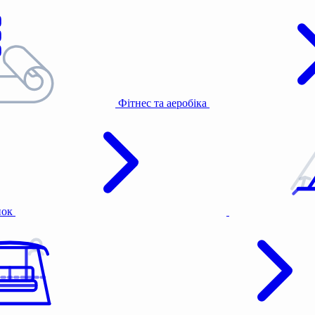
Фітнес та аеробіка
нок