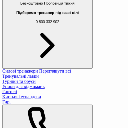
Безкоштовно
Пропозиція тижня
Підберемо тренажер під ваші цілі
0 800 332 902
Силові тренажери
Переглянути всі
Тренувальні лавки
Турніки та бруси
Упори для віджимань
Гантелі
Кистьові еспандери
Гирі