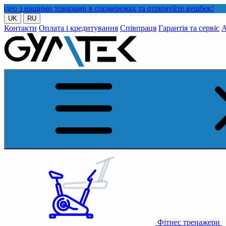
ими товарами в соцмережах та отримуйте кешбек!
UK
RU
Контакти
Оплата і кредитування
Співпраця
Гарантія та сервіс
А
Фітнес тренажери