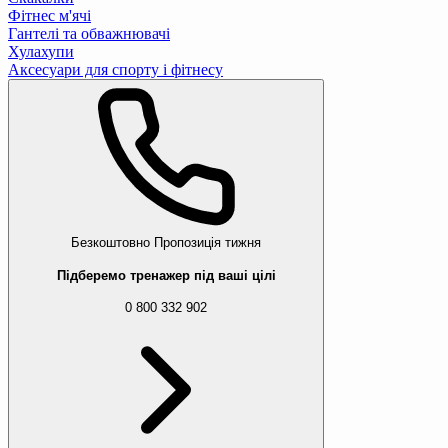
Фітнес м'ячі
Гантелі та обважнювачі
Хулахупи
Аксесуари для спорту і фітнесу
Безкоштовно
Пропозиція тижня
Підберемо тренажер під ваші цілі
0 800 332 902