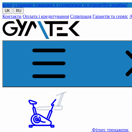
ашими товарами в соцмережах та отримуйте кешбек!
UK
RU
Контакти
Оплата і кредитування
Співпраця
Гарантія та сервіс
А
Фітнес тренажери