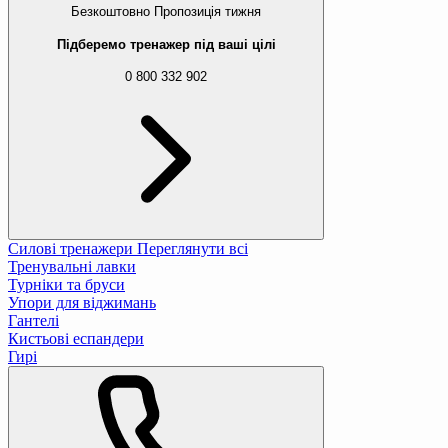
Безкоштовно
Пропозиція тижня
Підберемо тренажер під ваші цілі
0 800 332 902
Силові тренажери
Переглянути всі
Тренувальні лавки
Турніки та бруси
Упори для віджимань
Гантелі
Кистьові еспандери
Гирі