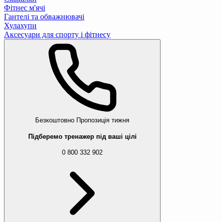
Фітнес м'ячі
Гантелі та обважнювачі
Хулахупи
Аксесуари для спорту і фітнесу
Безкоштовно
Пропозиція тижня
Підберемо тренажер під ваші цілі
0 800 332 902