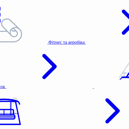
Фітнес та аеробіка
нок