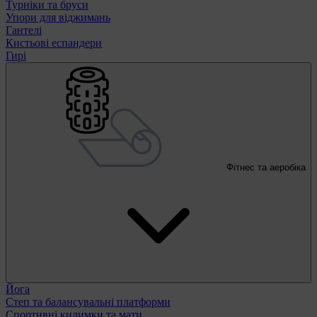
Турніки та бруси
Упори для віджимань
Гантелі
Кистьові еспандери
Гирі
Фітнес та аеробіка
Йога
Степ та балансувальні платформи
Спортивні килимки та мати