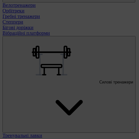
Велотренажери
Орбітреки
Гребні тренажери
Степпери
Бігові доріжки
Вібраційні платформи
Силові тренажери
Тренувальні лавки