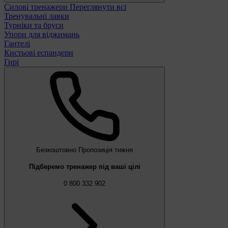
Силові тренажери
Переглянути всі
Тренувальні лавки
Турніки та бруси
Упори для віджимань
Гантелі
Кистьові еспандери
Гирі
Безкоштовно
Пропозиція тижня
Підберемо тренажер під ваші цілі
0 800 332 902