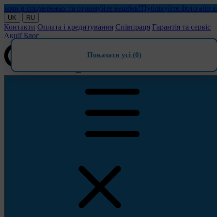
и в соцмережах та отримуйте кешбек!
Публікуйте фото або відео
UK
RU
Контакти
Оплата і кредитування
Співпраця
Гарантія та сервіс
Акції
Блог
Показати усі (
0
)