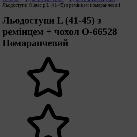
Льодоступи Outtec р.L (41-45) з ремінцем помаранчевий
Льодоступи L (41-45) з
ремінцем + чохол O-66528
Помаранчевий