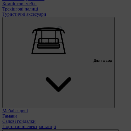
Кемпінгові меблі
Трекінгові палиці
Туристичні аксесуари
Дім та сад
Меблі садові
Гамаки
Садові гойдалки
Портативні електростанції