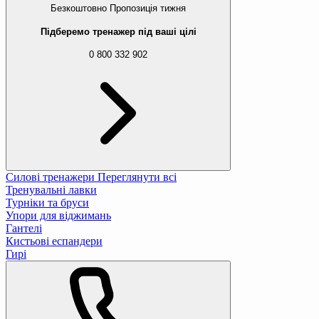
Безкоштовно
Пропозиція тижня
Підберемо тренажер під ваші цілі
0 800 332 902
Силові тренажери
Переглянути всі
Тренувальні лавки
Турніки та бруси
Упори для віджимань
Гантелі
Кистьові еспандери
Гирі