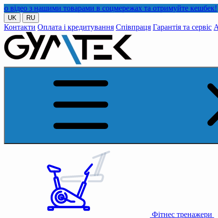
з нашими товарами в соцмережах та отримуйте кешбек!
UK
RU
Контакти
Оплата і кредитування
Співпраця
Гарантія та сервіс
А
Фітнес тренажери