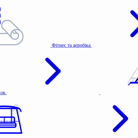
Фітнес та аеробіка
нок