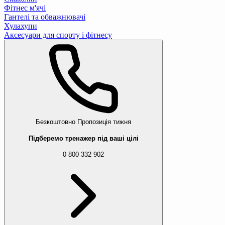
Фітнес м'ячі
Гантелі та обважнювачі
Хулахупи
Аксесуари для спорту і фітнесу
Безкоштовно
Пропозиція тижня
Підберемо тренажер під ваші цілі
0 800 332 902