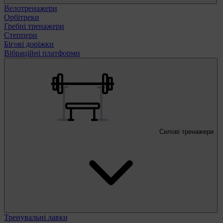
Велотренажери
Орбітреки
Гребні тренажери
Степпери
Бігові доріжки
Вібраційні платформи
Силові тренажери
Тренувальні лавки