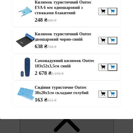
Килимок туристичний Outtec
EVA 6 мм одношаровий з
стяжками блакитний
248 ₴
389 ₴
Килимок туристичний Outtec
двошаровий чорно-синій
638 ₴
0
798 ₴
Самонадувний килимок Outtec
183x52x3,5см синій
2 678 ₴
3 196 ₴
Сидіння туристичне Outtec
38x28x1см складане голубий
0
163 ₴
321 ₴