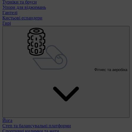
Турніки та бруси
Упори для віджимань
Гантелі
Кистьові еспандери
Гирі
Фітнес та аеробіка
Йога
Степ та балансувальні платформи
Спортивні килимки та мати