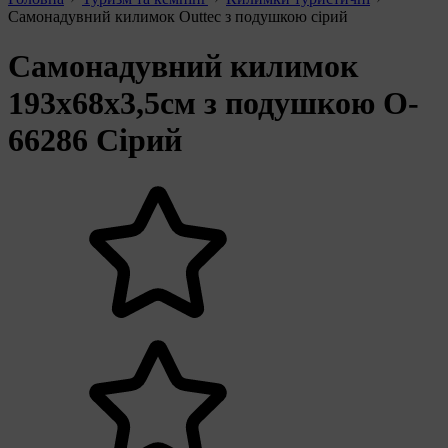
Самонадувний килимок Outtec з подушкою сірий
Самонадувний килимок
193x68x3,5см з подушкою O-
66286 Сірий