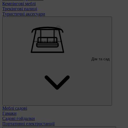
Кемпінгові меблі
Трекінгові палиці
Туристичні аксесуари
Дім та сад
Меблі садові
Гамаки
Садові гойдалки
Портативні електростанції