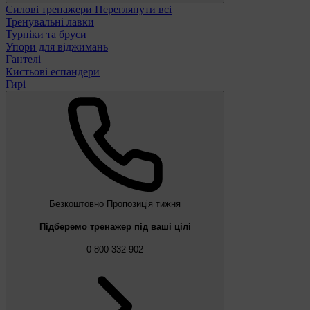
Силові тренажери
Переглянути всі
Тренувальні лавки
Турніки та бруси
Упори для віджимань
Гантелі
Кистьові еспандери
Гирі
Безкоштовно
Пропозиція тижня
Підберемо тренажер під ваші цілі
0 800 332 902