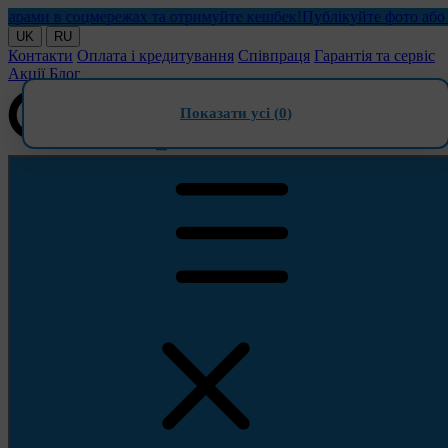
ми в соцмережах та отримуйте кешбек!
Публікуйте фото або віде
UK
RU
Контакти
Оплата і кредитування
Співпраця
Гарантія та сервіс
Акції
Блог
Показати усі (
0
)