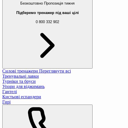
Безкоштовно
Пропозиція тижня
Підберемо тренажер під ваші цілі
0 800 332 902
Силові тренажери
Переглянути всі
Тренувальні лавки
Турніки та бруси
Упори для віджимань
Гантелі
Кистьові еспандери
Гирі