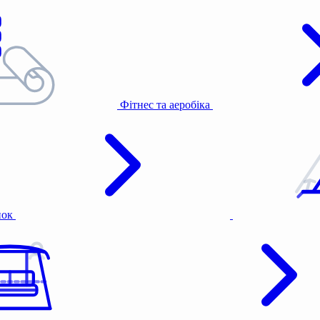
Фітнес та аеробіка
нок