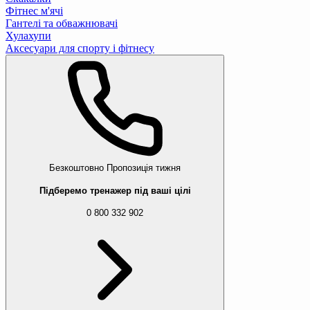
Фітнес м'ячі
Гантелі та обважнювачі
Хулахупи
Аксесуари для спорту і фітнесу
Безкоштовно
Пропозиція тижня
Підберемо тренажер під ваші цілі
0 800 332 902