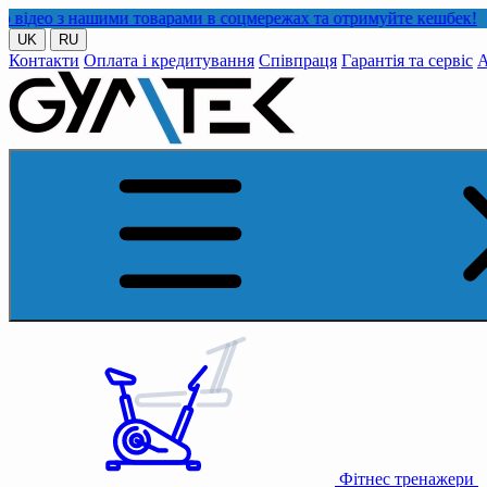
ашими товарами в соцмережах та отримуйте кешбек!
UK
RU
Контакти
Оплата і кредитування
Співпраця
Гарантія та сервіс
А
Фітнес тренажери