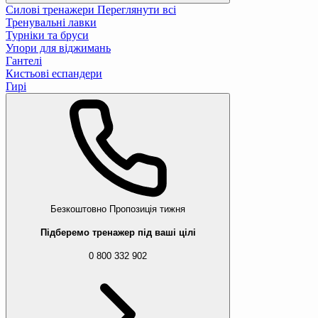
Силові тренажери
Переглянути всі
Тренувальні лавки
Турніки та бруси
Упори для віджимань
Гантелі
Кистьові еспандери
Гирі
Безкоштовно
Пропозиція тижня
Підберемо тренажер під ваші цілі
0 800 332 902