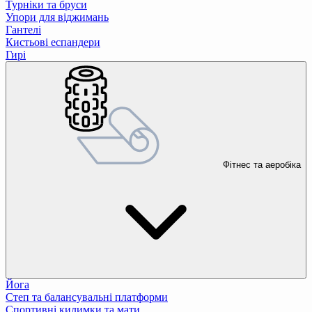
Турніки та бруси
Упори для віджимань
Гантелі
Кистьові еспандери
Гирі
Фітнес та аеробіка
Йога
Степ та балансувальні платформи
Спортивні килимки та мати