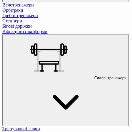
Велотренажери
Орбітреки
Гребні тренажери
Степпери
Бігові доріжки
Вібраційні платформи
Силові тренажери
Тренувальні лавки