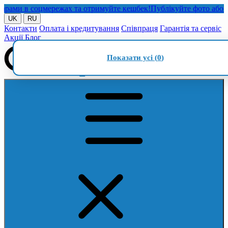
ми в соцмережах та отримуйте кешбек!
Публікуйте фото або відео
UK
RU
Контакти
Оплата і кредитування
Співпраця
Гарантія та сервіс
Акції
Блог
Показати усі (
0
)