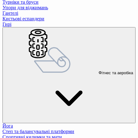
Турніки та бруси
Упори для віджимань
Гантелі
Кистьові еспандери
Гирі
Фітнес та аеробіка
Йога
Степ та балансувальні платформи
Спортивні килимки та мати