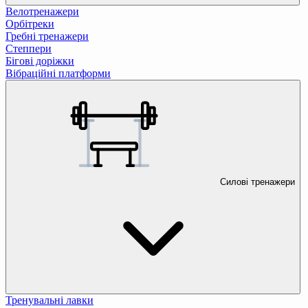
Велотренажери
Орбітреки
Гребні тренажери
Степпери
Бігові доріжки
Вібраційні платформи
Силові тренажери
Тренувальні лавки