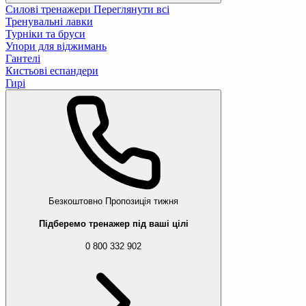
Силові тренажери
Переглянути всі
Тренувальні лавки
Турніки та бруси
Упори для віджимань
Гантелі
Кистьові еспандери
Гирі
Безкоштовно
Пропозиція тижня
Підберемо тренажер під ваші цілі
0 800 332 902