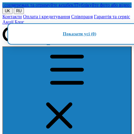
оцмережах та отримуйте кешбек!
Публікуйте фото або відео з наш
UK
RU
Контакти
Оплата і кредитування
Співпраця
Гарантія та сервіс
Акції
Блог
Показати усі (
0
)