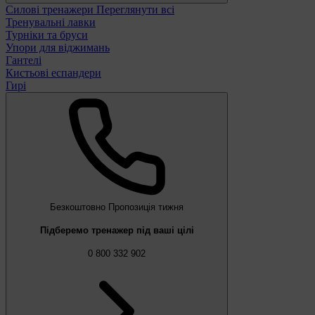
Силові тренажери
Переглянути всі
Тренувальні лавки
Турніки та бруси
Упори для віджимань
Гантелі
Кистьові еспандери
Гирі
Безкоштовно
Пропозиція тижня
Підберемо тренажер під ваші цілі
0 800 332 902