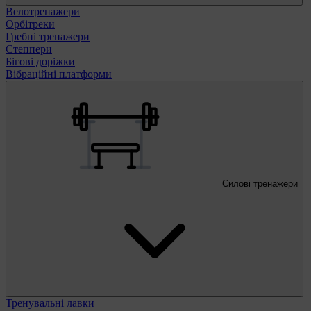
Велотренажери
Орбітреки
Гребні тренажери
Степпери
Бігові доріжки
Вібраційні платформи
Силові тренажери
Тренувальні лавки