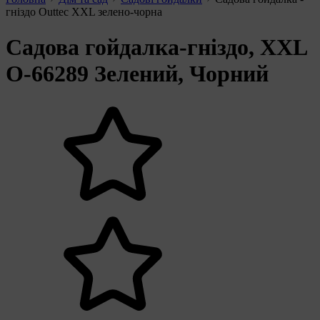
гніздо Outtec XXL зелено-чорна
Садова гойдалка-гніздо, XXL
O-66289 Зелений, Чорний