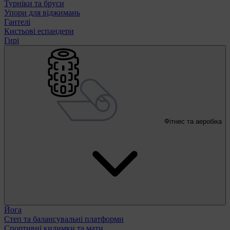
Турніки та бруси
Упори для віджимань
Гантелі
Кистьові еспандери
Гирі
Фітнес та аеробіка
Йога
Степ та балансувальні платформи
Спортивні килимки та мати