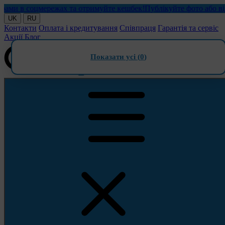
 в соцмережах та отримуйте кешбек!
Публікуйте фото або відео 
UK
RU
Контакти
Оплата і кредитування
Співпраця
Гарантія та сервіс
Акції
Блог
Показати усі (
0
)