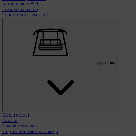
Кемпінгові меблі
Трекінгові палиці
Туристичні аксесуари
Дім та сад
Меблі садові
Гамаки
Садові гойдалки
Портативні електростанції