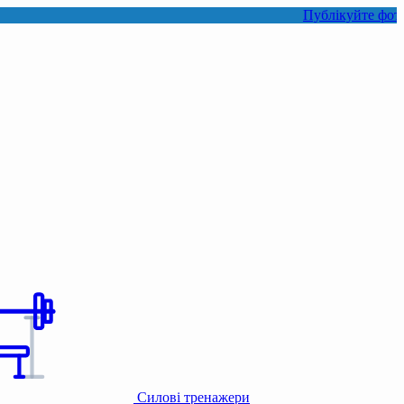
Публікуйте фото або віде
Силові тренажери