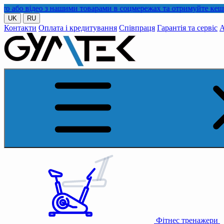
део з нашими товарами в соцмережах та отримуйте кешбек!
UK
RU
Контакти
Оплата і кредитування
Співпраця
Гарантія та сервіс
А
Фітнес тренажери