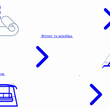
Фітнес та аеробіка
нок